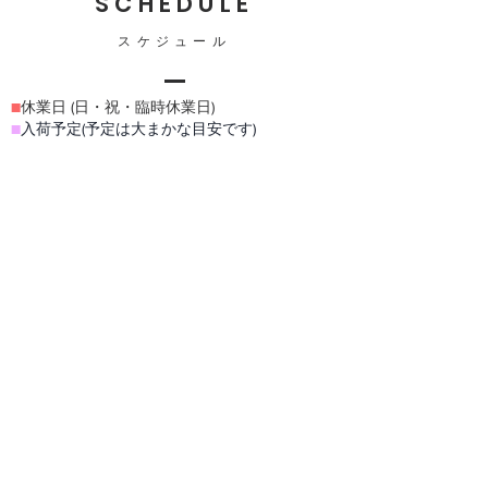
SCHEDULE
スケジュール
■
休業日 (日・祝・臨時休業日)
■
入荷予定(予定は大まかな目安です)​