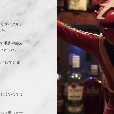
年にリサイクルシ
した。
ch で毛糸や編み
いました。
Dと名付けていま
しています!)
るかと思います