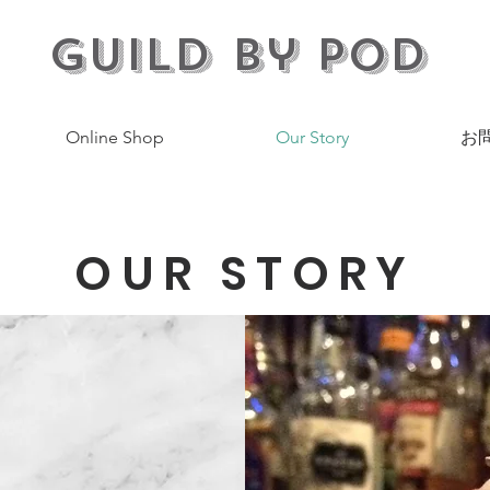
Guild by POD
Online Shop
Our Story
お
OUR STORY