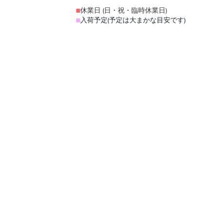
■
休業日 (日・祝・臨時休業日)
■
入荷予定(予定は大まかな目安です)​